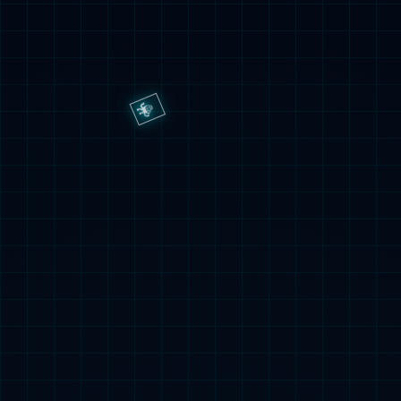
熊猫体育集团党委书记、董事长李蔚到交发集团宣讲党的
二十届四中全会精神
2025 12 13
MORE +