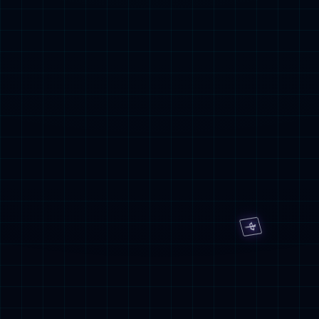
熊猫体育集团举办深入贯彻中央八项规定精神学习教育专
题党课宣讲会
2025 07 01
MORE +
加载更多 +
关于熊猫体育
产业布局
党建引领
新闻中心