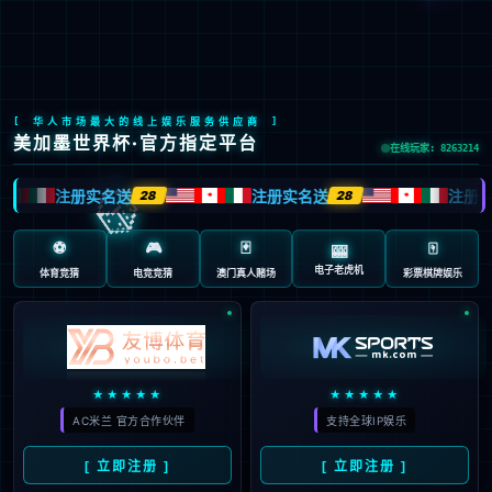
首页
>
党建引领
>
党建学习