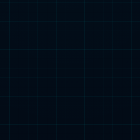
学习贯彻党的二十届四中全会精神市委宣讲团宣讲报告会
在熊猫体育集团举行
2025 12 01
MORE +