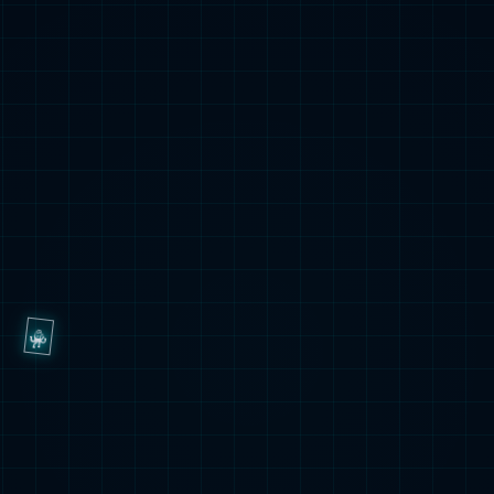
）隶属于熊猫体育集团，成立于2014年，现注册资本55亿元，是山东省
担保、小额贷款、融资租赁、民间资本管理、商业保理、股权投资等领域，