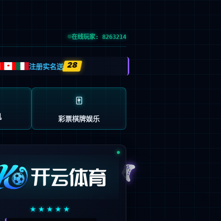
新闻中心
企业文化