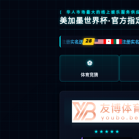
招标公告
首页
>
新闻中心
>
熊猫体育公告
>
招标公告
>
正文