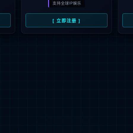
价采购结果公告
营管理系统建设询价采购。
24日。