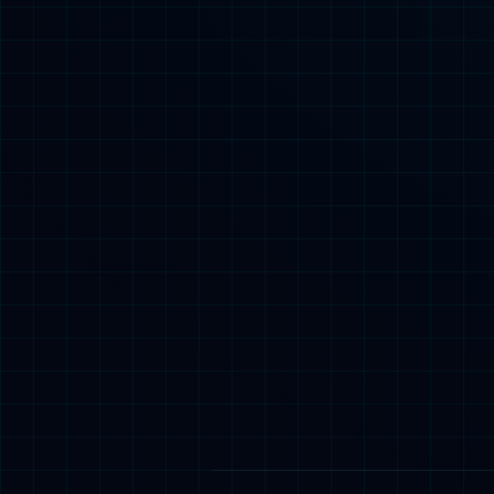
下一篇：
云南玉溪江川20MW电站工程整改修复项目地质勘
关于熊猫体育
产业布局
党建引领
企业简介
产业板块
党建学习
企业荣誉
招商引资
党建活动
组织架构